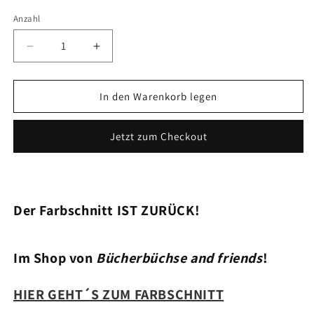
Anzahl
Verringere
Erhöhe
die
die
Menge
Menge
für
für
In den Warenkorb legen
WILD
WILD
CREEK
CREEK
Jetzt zum Checkout
COWBOYS
COWBOYS
Der Farbschnitt IST ZURÜCK!
Im Shop von
Bücherbüchse and friends
!
HIER GEHT´S ZUM FARBSCHNITT