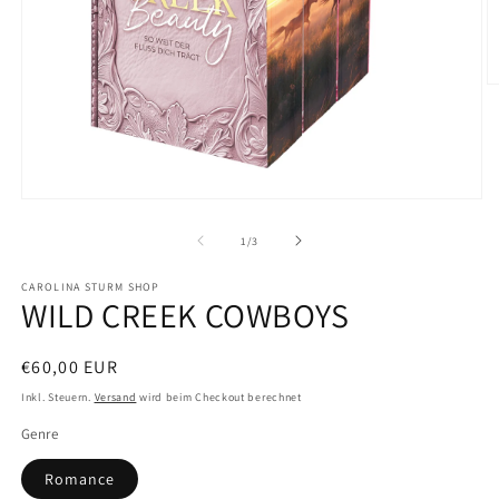
M
2
in
M
ö
Medien
1
in
von
1
/
3
Modal
öffnen
CAROLINA STURM SHOP
WILD CREEK COWBOYS
Normaler
€60,00 EUR
Preis
Inkl. Steuern.
Versand
wird beim Checkout berechnet
Genre
Romance